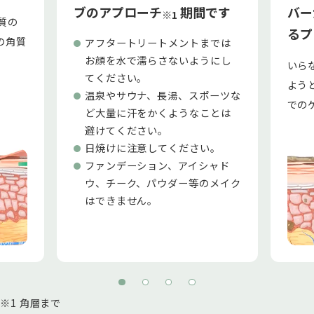
ブのアプローチ
期間です
バー
※1
質の
るプ
の角質
アフタートリートメントまでは
お顔を水で濡らさないようにし
いら
てください。
よう
温泉やサウナ、長湯、スポーツな
での
ど大量に汗をかくようなことは
避けてください。
日焼けに注意してください。
ファンデーション、アイシャド
ウ、チーク、パウダー等のメイク
はできません。
※1 角層まで