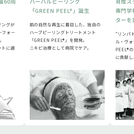
誕60周
ハーバルピーリング
育成ス
「GREEN PEEL®」誕生
専門学
ターを
リングが
肌の自然な再生に着目した、独自の
ーフォー
ハーブピーリングトリートメント
“リンパ
。
「GREEN PEEL®」を開発。
ル・ヴォ
ントに選
ニキビ治療として病院でケア。
PEEL
に貢献し