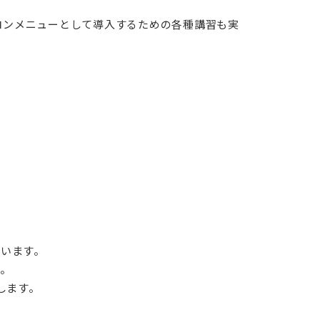
。
をサロンメニューとして導入するための各種講習も実
ています。
介。
します。