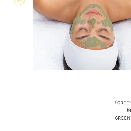
「GRE
約
GRE